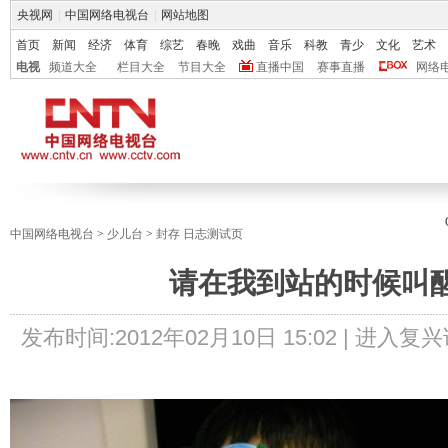
央视网
|
中国网络电视台
|
网站地图
首页
新闻
经济
体育
综艺
春晚
戏曲
音乐
科教
青少
文化
艺术
电视
频道大全
栏目大全
节目大全
直播中国
赛事直播
网络
中国网络电视台
>
少儿台
>
封存 日志测试页
请在我到站的时候叫
发布时间:
2012年02月10日 15:02 |
进入复兴