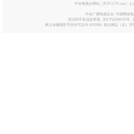
中央电视台网站
|
关于CCTV.com
|
人
中央广播电视总台 中国网络电
违法和不良信息举报
京ICP证060535号
网上传播视听节目许可证号 0102004
新出网证（京）字0