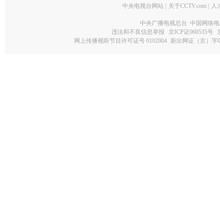
中央电视台网站
|
关于CCTV.com
|
人
中央广播电视总台 中国网络电
违法和不良信息举报
京ICP证060535号
网上传播视听节目许可证号 0102004
新出网证（京）字0