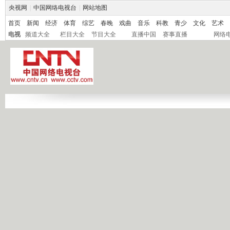
央视网
|
中国网络电视台
|
网站地图
首页
新闻
经济
体育
综艺
春晚
戏曲
音乐
科教
青少
文化
艺术
电视
频道大全
栏目大全
节目大全
直播中国
赛事直播
网络