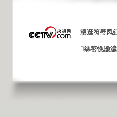
瀵逛笉璧凤
绋嶅悗灏