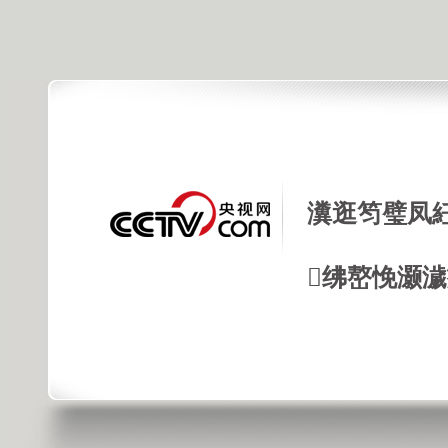
瀵逛笉璧凤
绋嶅悗灏