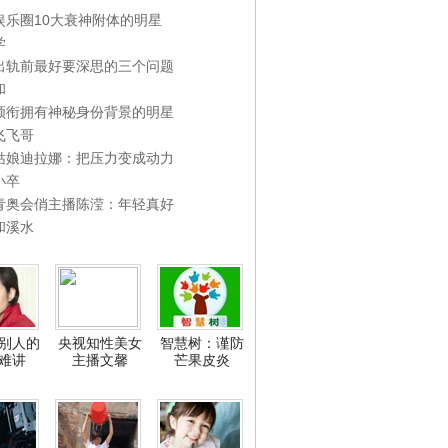
娱乐圈10大衰神附体的明星
学
出轨前最好要深思的三个问题
和
领衔拥有神秘身份背景的明星
飞飞哥
姑娘迪拉娜：把压力变成动力
小卒
青奥会俏主播陈滢：年轻真好
和溪水
别人的
央视知性美女
智慧树：谨防
难讲
主播文馨
芒果皮炎