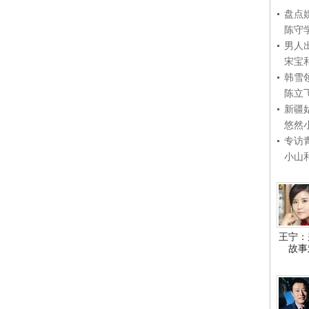
盘点
陈守
男人
宋宝
韩雪
陈立
新疆
悠然
专访
小山
王宁：
故事