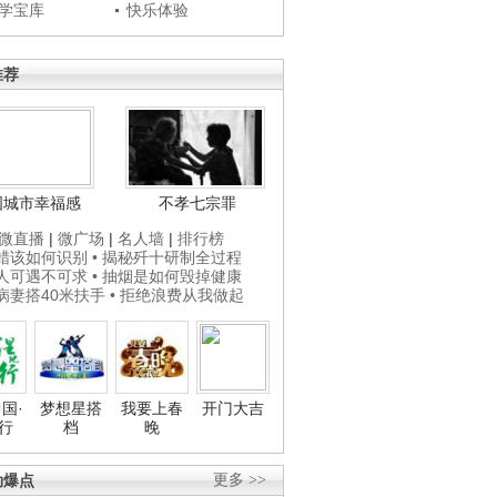
学宝库
快乐体验
推荐
国城市幸福感
不孝七宗罪
微直播
|
微广场
|
名人墙
|
排行榜
打蜡该如何识别
• 揭秘歼十研制全过程
贵人可遇不可求
• 抽烟是如何毁掉健康
为病妻搭40米扶手
• 拒绝浪费从我做起
国·
梦想星搭
我要上春
开门大吉
行
档
晚
劲爆点
更多 >>