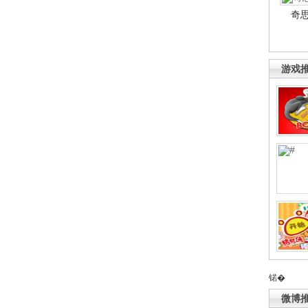
奇
游戏
锘�
微博