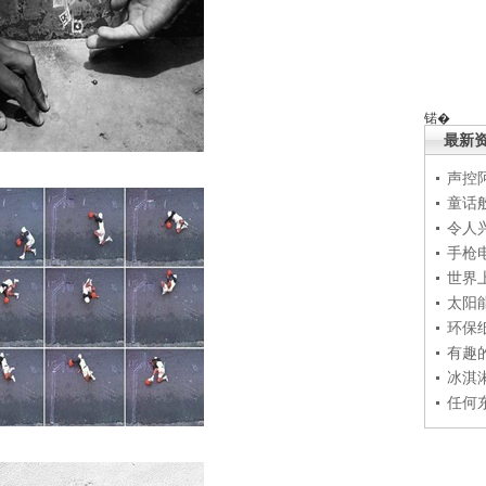
锘�
最新
声控
童话
令人
手枪
世界
太阳
环保
有趣
冰淇
任何