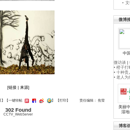
文
微博
中
微访谈
|
• 橙子
• 十种
• 老人
[链接 | 来源]
区
】【一键转帖
】
【
打印
】
责任编辑： 焦莹
美丽中
302 Found
湿地
CCTV_WebServer
博客