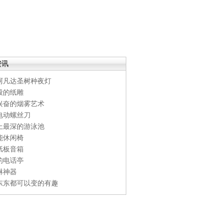
资讯
阿凡达圣树种夜灯
般的纸雕
兴奋的烟雾艺术
电动螺丝刀
上最深的游泳池
能休闲椅
纸板音箱
的电话亭
淋神器
东东都可以变的有趣