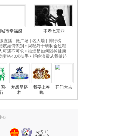
国城市幸福感
不孝七宗罪
微直播
|
微广场
|
名人墙
|
排行榜
打蜡该如何识别
• 揭秘歼十研制全过程
贵人可遇不可求
• 抽烟是如何毁掉健康
为病妻搭40米扶手
• 拒绝浪费从我做起
国·
梦想星搭
我要上春
开门大吉
行
档
晚
中心