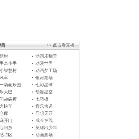
栏目
>> 点击看直播
慧树
动画乐翻天
手牵小手
动漫世界
小智慧树
动画梦工场
风车
银河剧场
一动画乐园
七彩星球
乐大巴
动漫星空
闻袋袋裤
七巧板
力快车
音乐快递
仓库
异想天开
麻开门
成长在线
心回放
英雄出少年
感特区
动画剧场