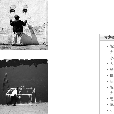
青少
智
大
小
大
第
快
新
智
大
芝
童
动