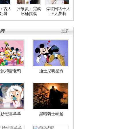
：古人
张泉灵：完成
爆红网络十大
处暑
冰桶挑战
正太萝莉
推荐
更多
老鼠和唐老鸭
迪士尼明星秀
思妙想喜羊羊
黑暗骑士崛起