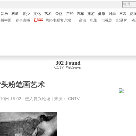
音乐
科教
青少
文化
艺术
公益
产经
汽车
旅游
健康
时尚
三农
商
直播中国
赛事直播
网络电视客户端
|
高清
电影
电视剧
纪录片
动
302 Found
CCTV_WebServer
街头粉笔画艺术
0日 15:02 |
进入复兴论坛
| 来源：
CNTV