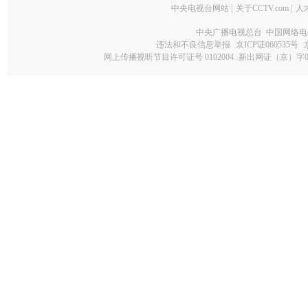
中央电视台网站
|
关于CCTV.com
|
人
中央广播电视总台 中国网络电
违法和不良信息举报
京ICP证060535号
网上传播视听节目许可证号 0102004
新出网证（京）字0