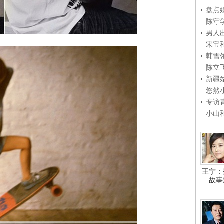
盘点
陈守
男人
宋宝
韩雪
陈立
新疆
悠然
专访
小山
王宁：
故事