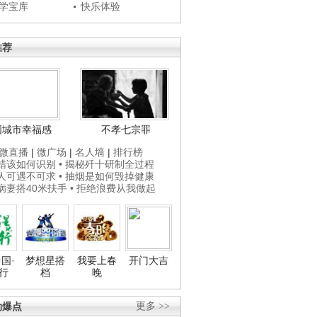
学宝库
快乐体验
推荐
国城市幸福感
不孝七宗罪
微直播
|
微广场
|
名人墙
|
排行榜
打蜡该如何识别
• 揭秘歼十研制全过程
贵人可遇不可求
• 抽烟是如何毁掉健康
为病妻搭40米扶手
• 拒绝浪费从我做起
国·
梦想星搭
我要上春
开门大吉
行
档
晚
劲爆点
更多 >>