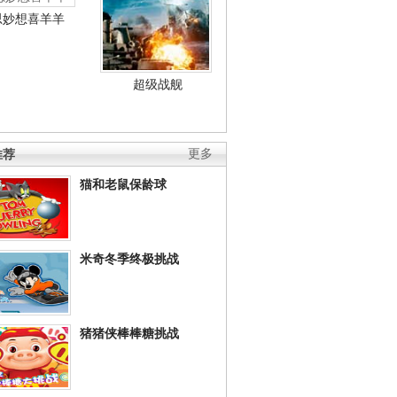
思妙想喜羊羊
超级战舰
推荐
更多
猫和老鼠保龄球
米奇冬季终极挑战
猪猪侠棒棒糖挑战