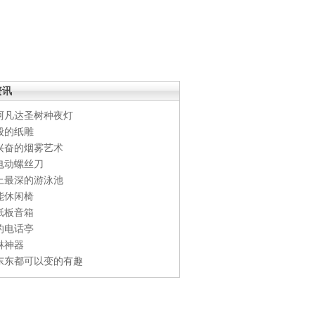
资讯
阿凡达圣树种夜灯
般的纸雕
兴奋的烟雾艺术
电动螺丝刀
上最深的游泳池
能休闲椅
纸板音箱
的电话亭
淋神器
东东都可以变的有趣