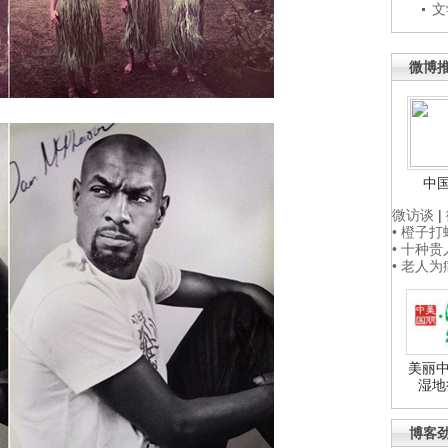
文
微博
中
微访谈
|
• 橙子
• 十种
• 老人
美丽中
湿地
博客