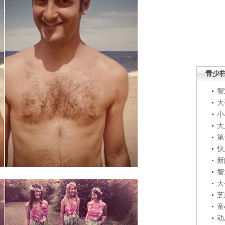
青少
智
大
小
大
第
快
新
智
大
芝
童
动