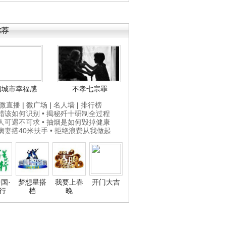
推荐
国城市幸福感
不孝七宗罪
微直播
|
微广场
|
名人墙
|
排行榜
打蜡该如何识别
• 揭秘歼十研制全过程
贵人可遇不可求
• 抽烟是如何毁掉健康
为病妻搭40米扶手
• 拒绝浪费从我做起
国·
梦想星搭
我要上春
开门大吉
行
档
晚