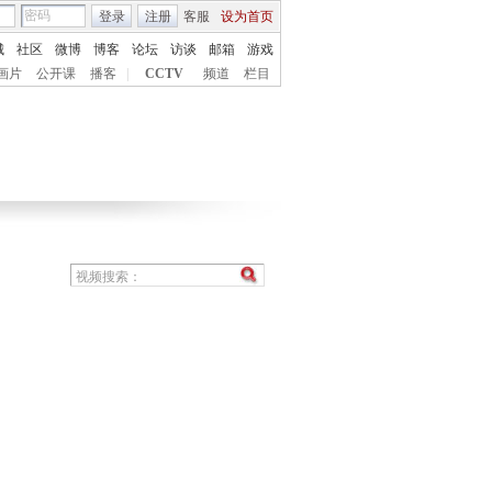
登录
注册
客服
设为首页
城
社区
微博
博客
论坛
访谈
邮箱
游戏
画片
公开课
播客
|
CCTV
频道
栏目