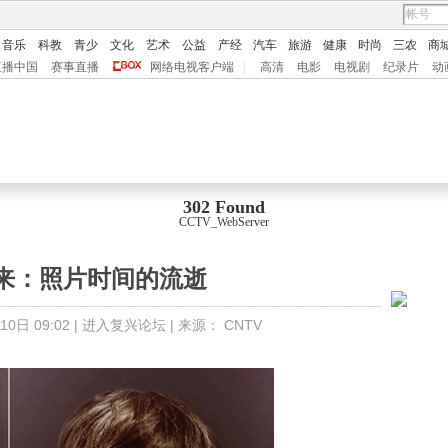
音乐
科教
青少
文化
艺术
公益
产经
汽车
旅游
健康
时尚
三农
商
直播中国
赛事直播
网络电视客户端
|
高清
电影
电视剧
纪录片
动
302 Found
CCTV_WebServer
来：照片时间的流逝
0日 09:02 |
进入复兴论坛
| 来源：
CNTV