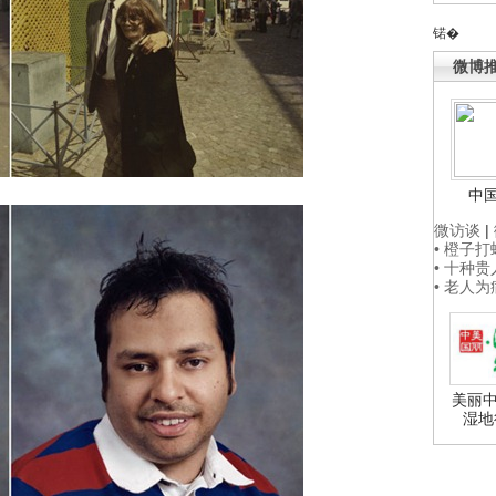
锘�
微博
中
微访谈
|
• 橙子
• 十种
• 老人
美丽中
湿地