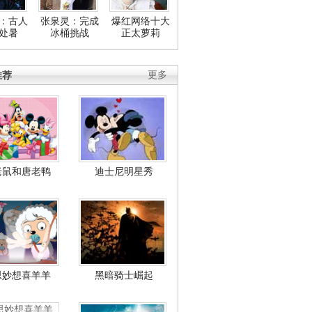
：古人
张泉灵：完成
爆红网络十大
处暑
冰桶挑战
正太萝莉
推荐
更多
老鼠和唐老鸭
迪士尼明星秀
思妙想喜羊羊
黑暗骑士崛起