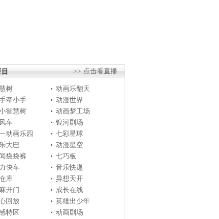
栏目
>> 点击看直播
慧树
动画乐翻天
手牵小手
动漫世界
小智慧树
动画梦工场
风车
银河剧场
一动画乐园
七彩星球
乐大巴
动漫星空
闻袋袋裤
七巧板
力快车
音乐快递
仓库
异想天开
麻开门
成长在线
心回放
英雄出少年
感特区
动画剧场