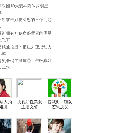
娱乐圈10大衰神附体的明星
学
出轨前最好要深思的三个问题
和
领衔拥有神秘身份背景的明星
飞飞哥
姑娘迪拉娜：把压力变成动力
小卒
青奥会俏主播陈滢：年轻真好
和溪水
别人的
央视知性美女
智慧树：谨防
难讲
主播文馨
芒果皮炎