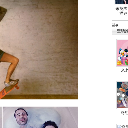
宋英杰
描述
锘�
壁纸
米
奇