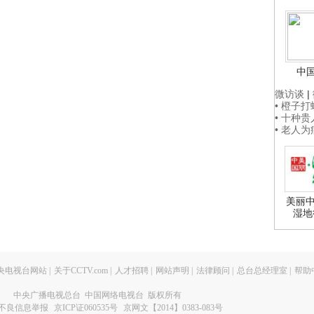
中
微访谈
|
• 橙子
• 十种
• 老人
美丽中
湿地
央电视台网站
|
关于CCTV.com
|
人才招聘
|
网站声明
|
法律顾问
|
总台总经理室
|
帮助
中央广播电视总台 中国网络电视台 版权所有
不良信息举报
京ICP证060535号
京网文【2014】0383-083号