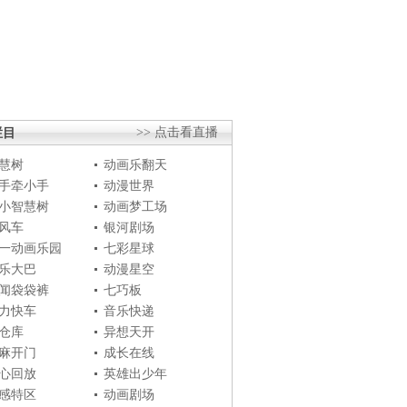
栏目
>> 点击看直播
慧树
动画乐翻天
手牵小手
动漫世界
小智慧树
动画梦工场
风车
银河剧场
一动画乐园
七彩星球
乐大巴
动漫星空
闻袋袋裤
七巧板
力快车
音乐快递
仓库
异想天开
麻开门
成长在线
心回放
英雄出少年
感特区
动画剧场