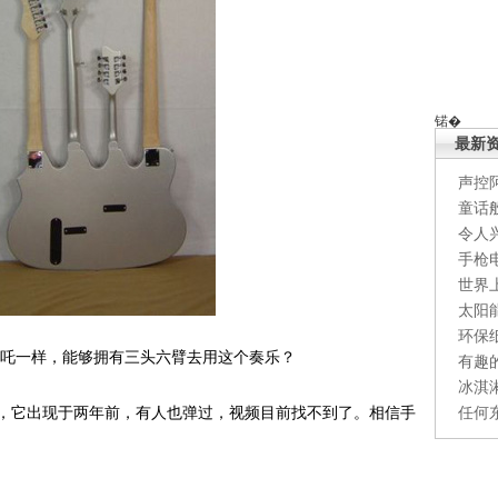
锘�
最新
声控
童话
令人
手枪
世界
太阳
环保
吒一样，能够拥有三头六臂去用这个奏乐？
有趣
冰淇
它出现于两年前，有人也弹过，视频目前找不到了。相信手
任何