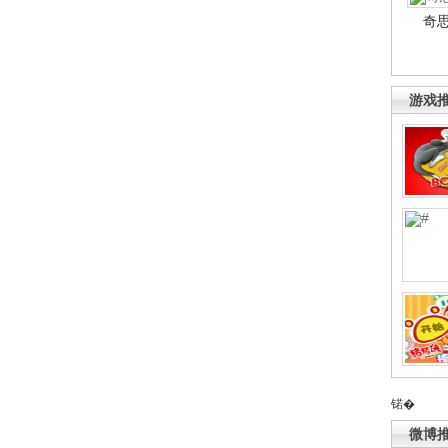
奇
游戏
锘�
微博