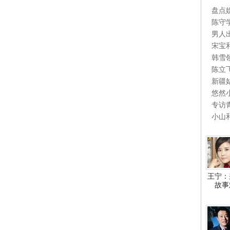
盘点
陈守
男人
宋宝
韩雪
陈立
新疆
悠然
专访
小山
王宁：
故事