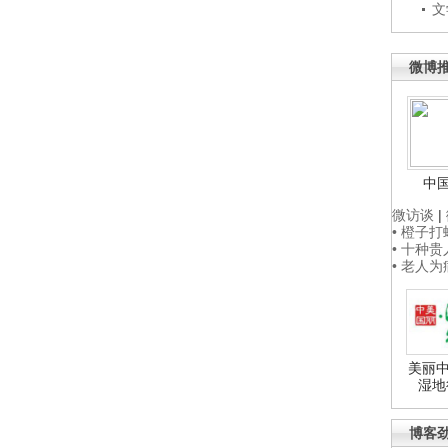
文
微博
中
微访谈
|
• 橙子
• 十种
• 老人
美丽中
湿地
博客