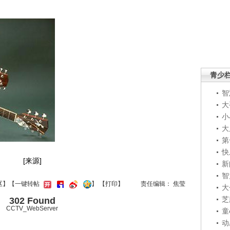
青少
智
大
小
大
第
快
[来源]
新
智
区
】【一键转帖
】
【
打印
】
责任编辑： 焦莹
大
芝
302 Found
CCTV_WebServer
童
动