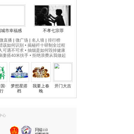
国城市幸福感
不孝七宗罪
微直播
|
微广场
|
名人墙
|
排行榜
打蜡该如何识别
• 揭秘歼十研制全过程
贵人可遇不可求
• 抽烟是如何毁掉健康
为病妻搭40米扶手
• 拒绝浪费从我做起
国·
梦想星搭
我要上春
开门大吉
行
档
晚
中心