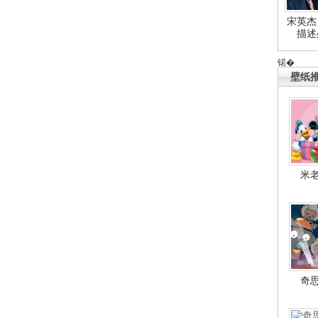
宋英杰
描述
锘�
壁纸
米
奇