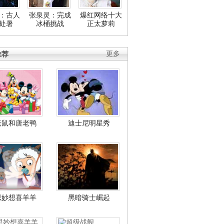
：古人
张泉灵：完成
爆红网络十大
处暑
冰桶挑战
正太萝莉
推荐
更多
老鼠和唐老鸭
迪士尼明星秀
思妙想喜羊羊
黑暗骑士崛起