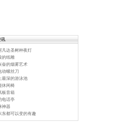
资讯
阿凡达圣树种夜灯
般的纸雕
兴奋的烟雾艺术
电动螺丝刀
上最深的游泳池
能休闲椅
纸板音箱
的电话亭
淋神器
东东都可以变的有趣