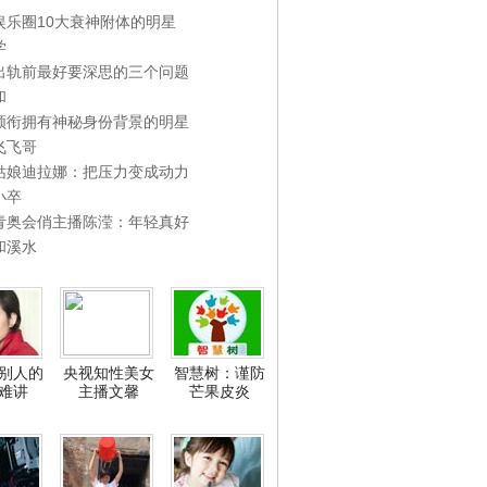
娱乐圈10大衰神附体的明星
学
出轨前最好要深思的三个问题
和
领衔拥有神秘身份背景的明星
飞飞哥
姑娘迪拉娜：把压力变成动力
小卒
青奥会俏主播陈滢：年轻真好
和溪水
别人的
央视知性美女
智慧树：谨防
难讲
主播文馨
芒果皮炎