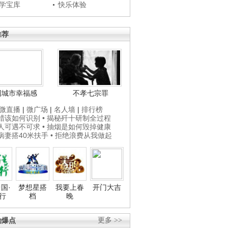
学宝库
快乐体验
推荐
国城市幸福感
不孝七宗罪
微直播
|
微广场
|
名人墙
|
排行榜
打蜡该如何识别
• 揭秘歼十研制全过程
贵人可遇不可求
• 抽烟是如何毁掉健康
为病妻搭40米扶手
• 拒绝浪费从我做起
国·
梦想星搭
我要上春
开门大吉
行
档
晚
劲爆点
更多 >>