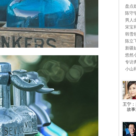
盘点
陈守
男人
宋宝
韩雪
陈立
新疆
悠然
专访
小山
王宁：
故事