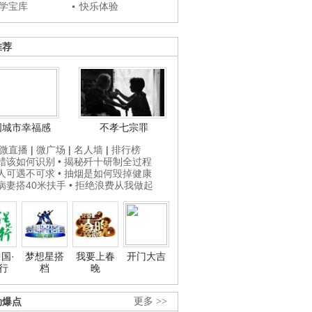
学宝库
快乐体验
推荐
国城市幸福感
不孝七宗罪
微直播
|
微广场
|
名人墙
|
排行榜
打蜡该如何识别
• 揭秘歼十研制全过程
贵人可遇不可求
• 抽烟是如何毁掉健康
为病妻搭40米扶手
• 拒绝浪费从我做起
国·
梦想星搭
我要上春
开门大吉
行
档
晚
劲爆点
更多 >>