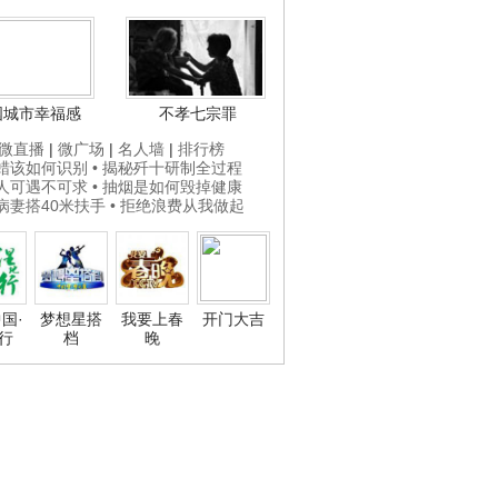
国城市幸福感
不孝七宗罪
微直播
|
微广场
|
名人墙
|
排行榜
打蜡该如何识别
• 揭秘歼十研制全过程
贵人可遇不可求
• 抽烟是如何毁掉健康
为病妻搭40米扶手
• 拒绝浪费从我做起
国·
梦想星搭
我要上春
开门大吉
行
档
晚