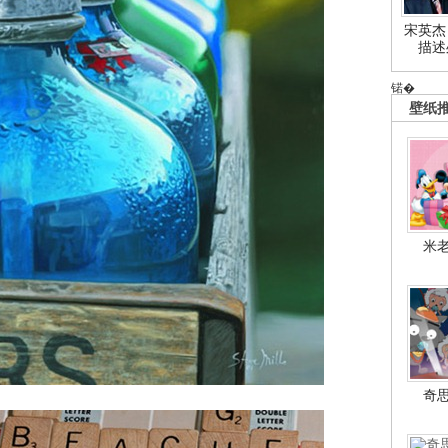
宋英杰
描述
锘�
壁纸
米
奇