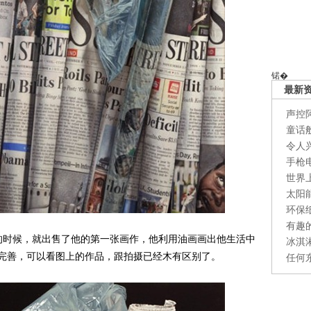
锘�
最新
声控
童话
令人
手枪
世界
太阳
环保
有趣
到11岁的时候，就出售了他的第一张画作，他利用油画画出他生活中
冰淇
完善，可以看图上的作品，跟拍摄已经木有区别了。
任何