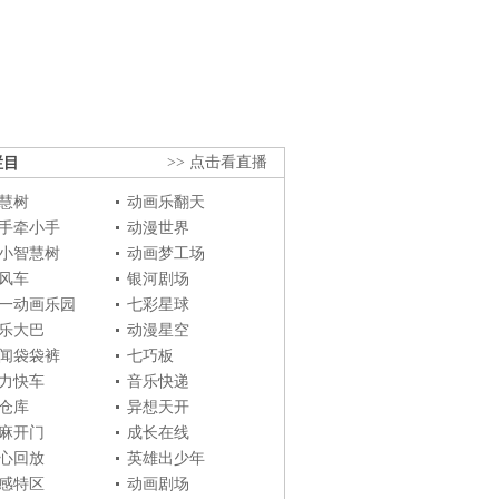
栏目
>> 点击看直播
慧树
动画乐翻天
手牵小手
动漫世界
小智慧树
动画梦工场
风车
银河剧场
一动画乐园
七彩星球
乐大巴
动漫星空
闻袋袋裤
七巧板
力快车
音乐快递
仓库
异想天开
麻开门
成长在线
心回放
英雄出少年
感特区
动画剧场