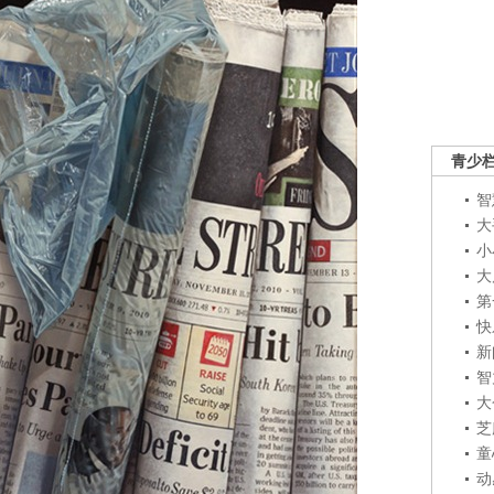
青少
智
大
小
大
第
快
新
智
大
芝
童
动