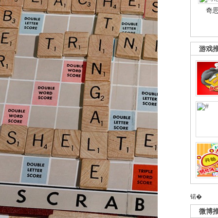
奇
游戏
锘�
微博