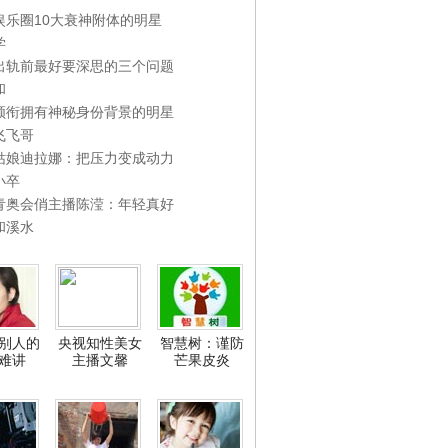
娱乐圈10大衰神附体的明星
学
出轨前最好要深思的三个问题
和
领衔拥有神秘身份背景的明星
飞飞哥
姑娘迪拉娜：把压力变成动力
小卒
青奥会俏主播陈滢：年轻真好
和溪水
别人的
央视知性美女
智慧树：谨防
难讲
主播文馨
芒果皮炎