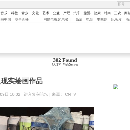
音乐
科教
青少
文化
艺术
公益
产经
汽车
旅游
健康
时尚
三农
商
直播中国
赛事直播
网络电视客户端
|
高清
电影
电视剧
纪录片
动
302 Found
CCTV_WebServer
超现实绘画作品
9日 10:02 |
进入复兴论坛
| 来源：
CNTV