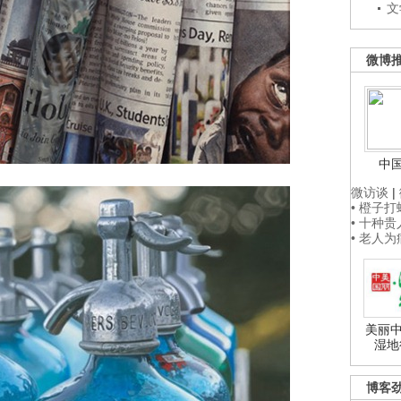
文
微博
中
微访谈
|
• 橙子
• 十种
• 老人
美丽中
湿地
博客