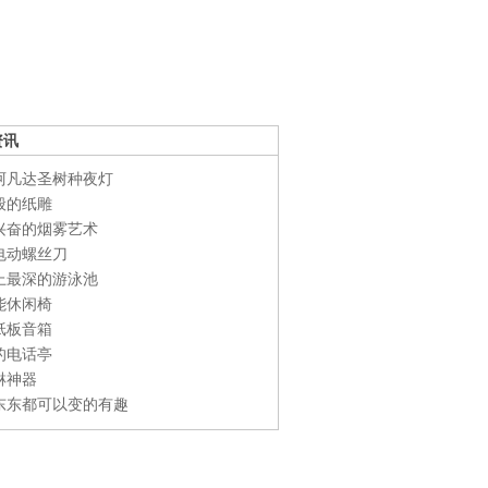
资讯
阿凡达圣树种夜灯
般的纸雕
兴奋的烟雾艺术
电动螺丝刀
上最深的游泳池
能休闲椅
纸板音箱
的电话亭
淋神器
东东都可以变的有趣