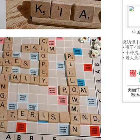
中
微访谈
|
• 橙子
• 十种
• 老人
美丽中
湿地