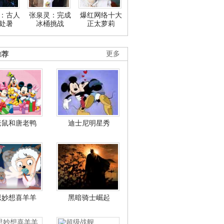
：古人
张泉灵：完成
爆红网络十大
处暑
冰桶挑战
正太萝莉
推荐
更多
老鼠和唐老鸭
迪士尼明星秀
思妙想喜羊羊
黑暗骑士崛起