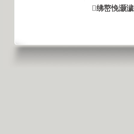
绋嶅悗灏