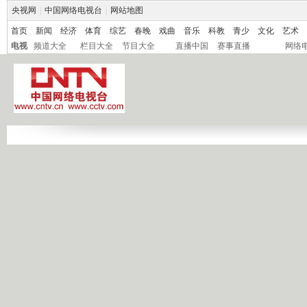
央视网
|
中国网络电视台
|
网站地图
首页
新闻
经济
体育
综艺
春晚
戏曲
音乐
科教
青少
文化
艺术
电视
频道大全
栏目大全
节目大全
直播中国
赛事直播
网络