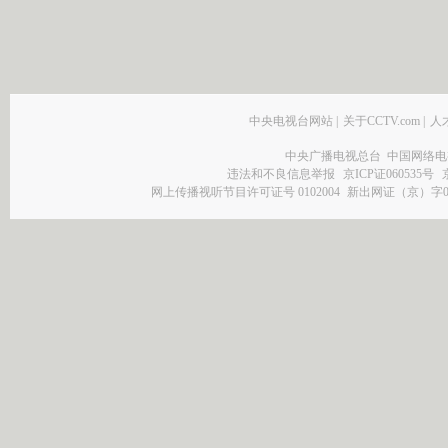
中央电视台网站
|
关于CCTV.com
|
人
中央广播电视总台 中国网络电
违法和不良信息举报
京ICP证060535号
网上传播视听节目许可证号 0102004
新出网证（京）字0