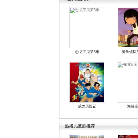
恐龙宝贝第3季
魔角侦探
成龙历险记
海绵
热播儿童剧推荐