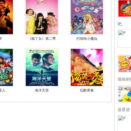
吧。
梦
《疯丫头》第二季
巴啦啦小魔仙
现你的
星人
海洋天堂
玩酷青春
这是这