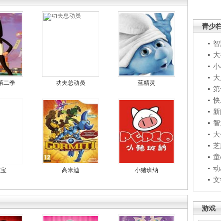
青少
智
大
小
大
第二季
功夫总动员
蓝精灵
第
快
新
智
大
芝
童
动
宝宝
高米迪
小猪班纳
文
游戏