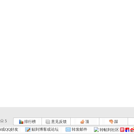
5
排行榜
意见反馈
顶
踩
.
《中华民族...
《中华民族...
《中华民族...
N或QQ好友
贴到博客或论坛
转发邮件
转帖到社区