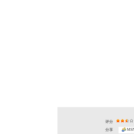
评分
漫漫传承路...
《中华民族..
MS
分享