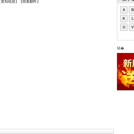
【
复制链接
】【
转发邮件
】
A
B
K
L
U
V
锘�