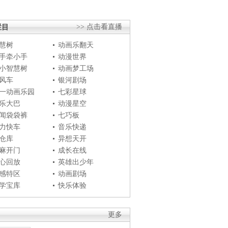
栏目
>> 点击看直播
慧树
动画乐翻天
手牵小手
动漫世界
小智慧树
动画梦工场
风车
银河剧场
一动画乐园
七彩星球
乐大巴
动漫星空
闻袋袋裤
七巧板
力快车
音乐快递
仓库
异想天开
麻开门
成长在线
心回放
英雄出少年
感特区
动画剧场
学宝库
快乐体验
更多