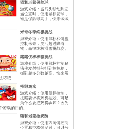
猫和老鼠保龄球
游戏介绍：当箭头移动到适
当位置时，使用鼠标发球，
谁是保龄球高手，快来试试
米奇冬季终极挑战
游戏介绍：使用鼠标和键盘
控制米奇，灵活越过障碍
物，赢得终极滑雪挑战赛。
猪猪侠棒棒糖挑战
游戏介绍：使用鼠标控制猪
猪侠发射抓勾抓到棒棒糖，
抓到越多分数越高。快来展
技巧吧！
摧毁鸡窝
游戏介绍：使用鼠标控制，
按照要求将鸡窝摧毁。可是
为什么要把鸡窝弄坏？因为
个游戏的目的。
猫和老鼠抢奶酪
游戏介绍：使用方向键控制
位置和空格键发射，可以分