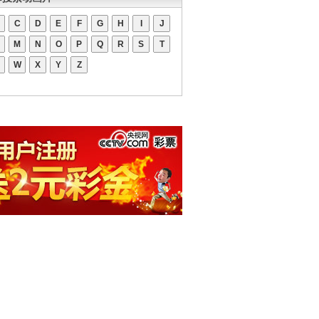
C
D
E
F
G
H
I
J
M
N
O
P
Q
R
S
T
W
X
Y
Z