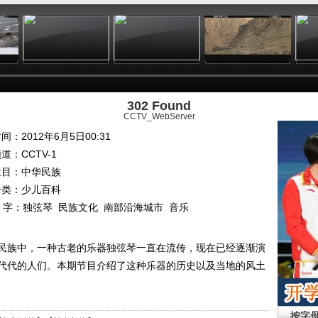
:57
19:56
19:58
19:59
302 Found
CCTV_WebServer
间：2012年6月5日00:31
频道：
CCTV-1
栏目：
中华民族
分类：少儿百科
 字：
独弦琴
民族文化
南部沿海城市
音乐
民族中，一种古老的乐器独弦琴一直在流传，现在已经逐渐演
代代的人们。本期节目介绍了这种乐器的历史以及当地的风土
按字