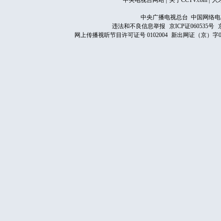
中央电视台网站
|
关于CCTV.com
|
人
中央广播电视总台 中国网络电
违法和不良信息举报
京ICP证060535号
网上传播视听节目许可证号 0102004
新出网证（京）字0