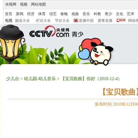
央视网
|
视频
|
网站地图
首页
新闻
经济
体育
综艺
春晚
戏曲
音乐
科教
青少
文化
艺术
电视
频道大全
栏目大全
节目大全
直播中国
赛事直播
网络
少儿台
>
幼儿园-幼儿音乐
> 【宝贝歌曲】你好（2010-12-4）
【宝贝歌曲】你
发布时间:2010年12月06日