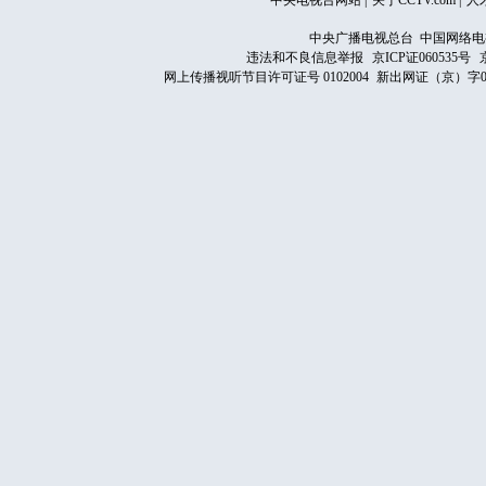
中央电视台网站
|
关于CCTV.com
|
人
中央广播电视总台 中国网络电
违法和不良信息举报
京ICP证060535号
网上传播视听节目许可证号 0102004
新出网证（京）字0