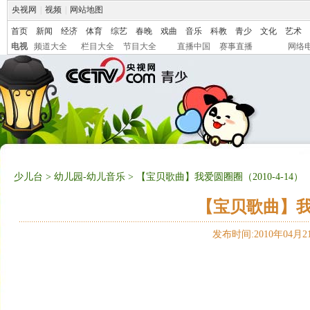
央视网
|
视频
|
网站地图
首页
新闻
经济
体育
综艺
春晚
戏曲
音乐
科教
青少
文化
艺术
电视
频道大全
栏目大全
节目大全
直播中国
赛事直播
网络
少儿台
>
幼儿园-幼儿音乐
> 【宝贝歌曲】我爱圆圈圈（2010-4-14）
【宝贝歌曲】我爱
发布时间:2010年04月21日