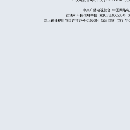
中央电视台网站
|
关于CCTV.com
|
人
中央广播电视总台 中国网络电
违法和不良信息举报
京ICP证060535号
网上传播视听节目许可证号 0102004
新出网证（京）字0