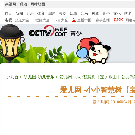
央视网
|
视频
|
网站地图
首页
新闻
经济
体育
综艺
春晚
戏曲
音乐
科教
青少
文化
艺术
电视
频道大全
栏目大全
节目大全
直播中国
赛事直播
网络
少儿台
>
幼儿园-幼儿音乐
> 爱儿网 -小小智慧树【宝贝歌曲】公共汽车（
爱儿网 -小小智慧树【宝
发布时间:2010年04月12日