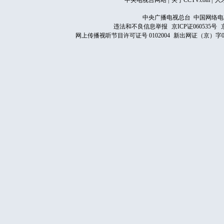
中央电视台网站
|
关于CCTV.com
|
人
中央广播电视总台 中国网络电
违法和不良信息举报
京ICP证060535号
网上传播视听节目许可证号 0102004
新出网证（京）字0