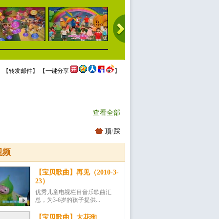
 【
转发邮件
】 【
一键分享
】
查看全部
顶
/
踩
视频
【宝贝歌曲】再见（2010-3-
23）
优秀儿童电视栏目音乐歌曲汇
总，为3-6岁的孩子提供...
【宝贝歌曲】大花狗