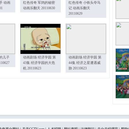
手 动画
红色传奇 军鸽的秘密
红色传奇 小铁头夺马
01
动画乐翻天 20110630
记 动画乐翻天
20110629
的儿子
动画剧场 经济学园 第
动画剧场 经济学园 第
10627
43集 经济学园的大危
44集 经济之星遭遇威
机 20110623
胁 20110623