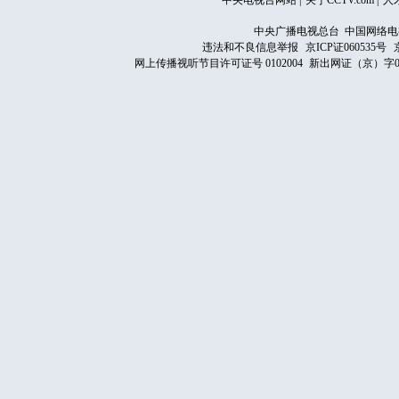
中央电视台网站
|
关于CCTV.com
|
人
中央广播电视总台 中国网络电
违法和不良信息举报
京ICP证060535号
网上传播视听节目许可证号 0102004
新出网证（京）字0