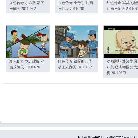
红色传奇 小八路 动画
红色传奇 小号手 动画
红色传奇 军鸽的秘
乐翻天 20110702
乐翻天 20110701
动画乐翻天 201106
红色传奇 龙舟战鼓 动
红色传奇 铁匠的儿子
动画剧场 经济学园
画乐翻天 20110628
动画乐翻天 20110627
43集 经济学园的大
机 20110623