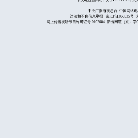
中央电视台网站
|
关于CCTV.com
|
人
中央广播电视总台 中国网络电
违法和不良信息举报
京ICP证060535号
网上传播视听节目许可证号 0102004
新出网证（京）字0