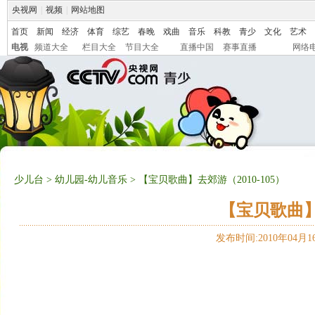
央视网
|
视频
|
网站地图
首页
新闻
经济
体育
综艺
春晚
戏曲
音乐
科教
青少
文化
艺术
电视
频道大全
栏目大全
节目大全
直播中国
赛事直播
网络
少儿台
>
幼儿园-幼儿音乐
> 【宝贝歌曲】去郊游（2010-105）
【宝贝歌曲】去
发布时间:2010年04月16日