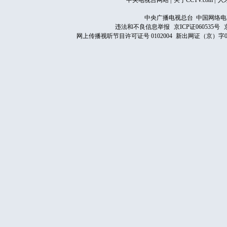
中央电视台网站
|
关于CCTV.com
|
人
中央广播电视总台 中国网络电
违法和不良信息举报
京ICP证060535号
网上传播视听节目许可证号 0102004
新出网证（京）字0