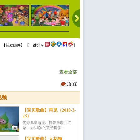
 【
转发邮件
】 【
一键分享
】
查看全部
顶
/
踩
视频
【宝贝歌曲】再见（2010-3-
23）
优秀儿童电视栏目音乐歌曲汇
总，为3-6岁的孩子提供...
【宝贝歌曲】大花狗