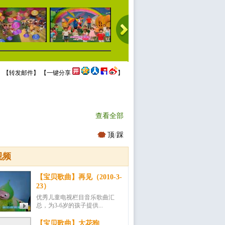
 【
转发邮件
】 【
一键分享
】
查看全部
顶
/
踩
视频
【宝贝歌曲】再见（2010-3-
23）
优秀儿童电视栏目音乐歌曲汇
总，为3-6岁的孩子提供...
【宝贝歌曲】大花狗