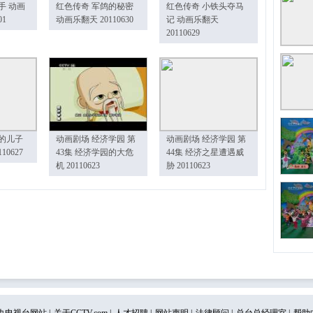
手 动画
红色传奇 军鸽的秘密
红色传奇 小铁头夺马
01
动画乐翻天 20110630
记 动画乐翻天
20110629
的儿子
动画剧场 经济学园 第
动画剧场 经济学园 第
10627
43集 经济学园的大危
44集 经济之星遭遇威
机 20110623
胁 20110623