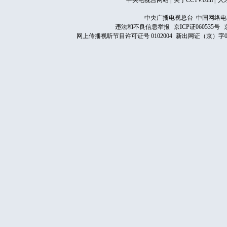
中央电视台网站
|
关于CCTV.com
|
人
中央广播电视总台 中国网络电
违法和不良信息举报
京ICP证060535号
网上传播视听节目许可证号 0102004
新出网证（京）字0