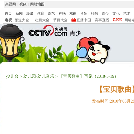
央视网
|
视频
|
网站地图
首页
新闻
经济
体育
综艺
春晚
戏曲
音乐
科教
青少
文化
艺术
电视
频道大全
栏目大全
节目大全
直播中国
赛事直播
网络
少儿台
>
幼儿园-幼儿音乐
> 【宝贝歌曲】再见（2010-5-19）
【宝贝歌曲】再
发布时间:2010年05月28日