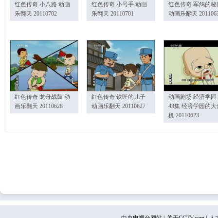
红色传奇 小八路 动画
红色传奇 小号手 动画
红色传奇 军鸽的秘
乐翻天 20110702
乐翻天 20110701
动画乐翻天 201106
红色传奇 龙舟战鼓 动
红色传奇 铁匠的儿子
动画剧场 经济学园
画乐翻天 20110628
动画乐翻天 20110627
43集 经济学园的大
机 20110623