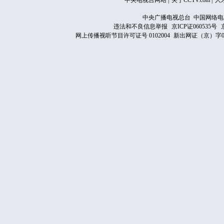
中央电视台网站
|
关于CCTV.com
|
人
中央广播电视总台 中国网络电
违法和不良信息举报
京ICP证060535号
网上传播视听节目许可证号 0102004
新出网证（京）字0