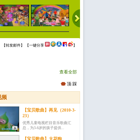
 【
转发邮件
】 【
一键分享
】
查看全部
顶
/
踩
视频
【宝贝歌曲】再见（2010-3-
23）
优秀儿童电视栏目音乐歌曲汇
总，为3-6岁的孩子提供...
【宝贝歌曲】大花狗