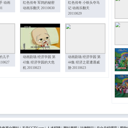
手 动画
红色传奇 军鸽的秘密
红色传奇 小铁头夺马
01
动画乐翻天 20110630
记 动画乐翻天
20110629
的儿子
动画剧场 经济学园 第
动画剧场 经济学园 第
10627
43集 经济学园的大危
44集 经济之星遭遇威
机 20110623
胁 20110623