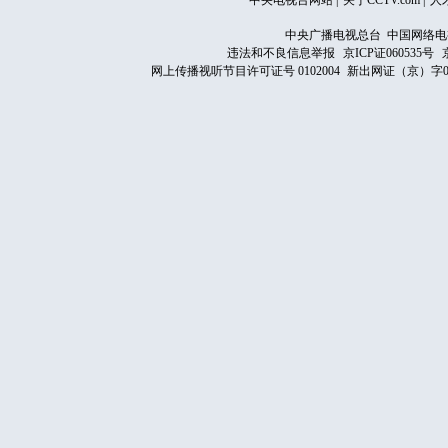
中央电视台网站
|
关于CCTV.com
|
人
中央广播电视总台 中国网络电
违法和不良信息举报
京ICP证060535号
网上传播视听节目许可证号 0102004
新出网证（京）字0