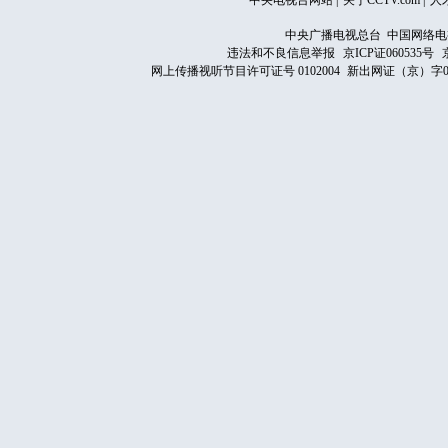
中央电视台网站
|
关于CCTV.com
|
人
中央广播电视总台 中国网络电
违法和不良信息举报
京ICP证060535号
网上传播视听节目许可证号 0102004
新出网证（京）字0