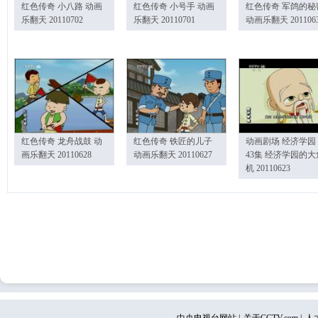
红色传奇 小八路 动画
红色传奇 小号手 动画
红色传奇 军鸽的秘
乐翻天 20110702
乐翻天 20110701
动画乐翻天 201106
红色传奇 龙舟战鼓 动
红色传奇 铁匠的儿子
动画剧场 经济学园
画乐翻天 20110628
动画乐翻天 20110627
43集 经济学园的大
机 20110623