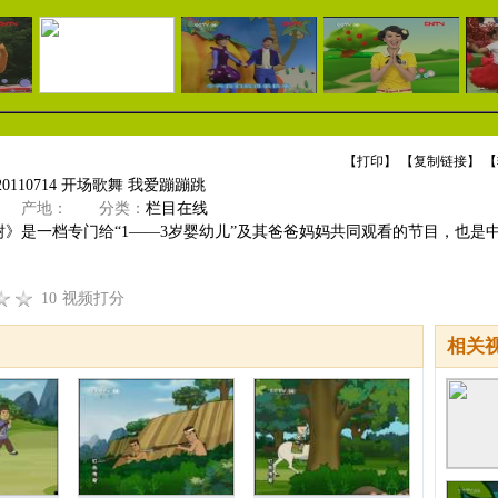
【
打印
】 【
复制链接
】 【
0110714 开场歌舞 我爱蹦蹦跳
产地：
分类：
栏目在线
树》是一档专门给“1——3岁婴幼儿”及其爸爸妈妈共同观看的节目，也是
10
视频打分
相关