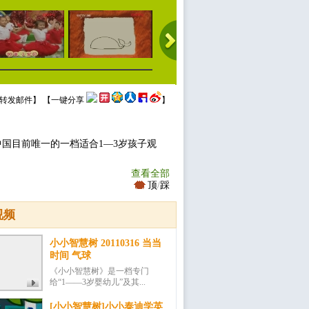
转发邮件
】 【
一键分享
】
中国目前唯一的一档适合1—3岁孩子观
查看全部
顶
/
踩
视频
小小智慧树 20110316 当当
时间 气球
《小小智慧树》是一档专门
给“1——3岁婴幼儿”及其...
[小小智慧树]小小泰迪学英