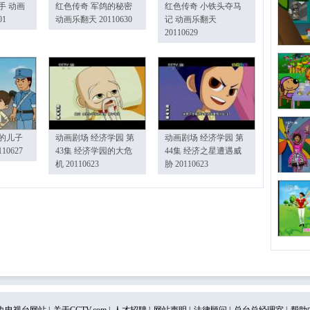
手 动画
红色传奇 军鸽的秘密
红色传奇 小铁头夺马
01
动画乐翻天 20110630
记 动画乐翻天
20110629
的儿子
动画剧场 经济学园 第
动画剧场 经济学园 第
10627
43集 经济学园的大危
44集 经济之星遭遇威
机 20110623
胁 20110623