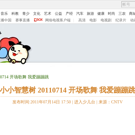
音乐
科教
青少
文化
艺术
公益
产经
汽车
旅游
健康
时尚
三农
商
直播中国
赛事直播
网络电视客户端
|
高清
电影
电视剧
纪录片
动
10714 开场歌舞 我爱蹦蹦跳
小小智慧树 20110714 开场歌舞 我爱蹦蹦
发布时间:2011年07月14日 17:50 |
进入少儿台
|
来源：CNTV