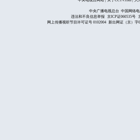
中央电视台网站
|
关于CCTV.com
|
人
中央广播电视总台 中国网络电
违法和不良信息举报
京ICP证060535号
网上传播视听节目许可证号 0102004
新出网证（京）字0