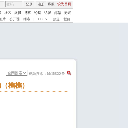
客服
设为首页
登录
注册
城
社区
微博
博客
论坛
访谈
邮箱
游戏
画片
公开课
播客
|
CCTV
频道
栏目
雨樵（樵樵）