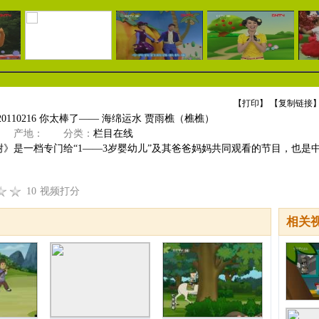
【
打印
】 【
复制链接
】
0110216 你太棒了—— 海绵运水 贾雨樵（樵樵）
产地：
分类：
栏目在线
树》是一档专门给“1——3岁婴幼儿”及其爸爸妈妈共同观看的节目，也是
10
视频打分
相关