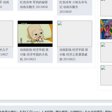
手 动画
红色传奇 军鸽的秘密
红色传奇 小铁头夺马
01
动画乐翻天 20110630
记 动画乐翻天
20110629
的儿子
动画剧场 经济学园 第
动画剧场 经济学园 第
10627
43集 经济学园的大危
44集 经济之星遭遇威
机 20110623
胁 20110623