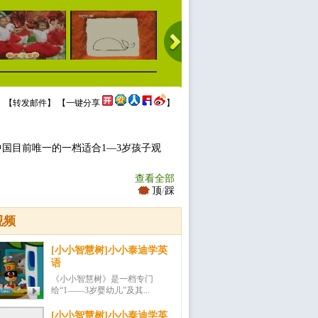
 【
转发邮件
】 【
一键分享
】
中国目前唯一的一档适合1—3岁孩子观
查看全部
顶
/
踩
视频
[小小智慧树]小小泰迪学英
语
《小小智慧树》是一档专门
给“1——3岁婴幼儿”及其...
[小小智慧树]小小泰迪学英