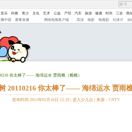
音乐
科教
青少
文化
艺术
公益
产经
汽车
旅游
健康
时尚
三农
商
直播中国
赛事直播
网络电视客户端
|
高清
电影
电视剧
纪录片
动
110216 你太棒了—— 海绵运水 贾雨樵（樵樵）
 20110216 你太棒了—— 海绵运水 贾
发布时间:2011年02月16日 12:29 |
进入少儿台
|
来源：CNTV