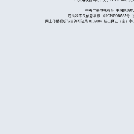
中央电视台网站
|
关于CCTV.com
|
人
中央广播电视总台 中国网络电
违法和不良信息举报
京ICP证060535号
网上传播视听节目许可证号 0102004
新出网证（京）字0