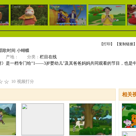
【
打印
】 【
复制链接
】
唱歌时间 小蝴蝶
产地：
分类：
栏目在线
树》是一档专门给“1——3岁婴幼儿”及其爸爸妈妈共同观看的节目，也是
10
视频打分
相关