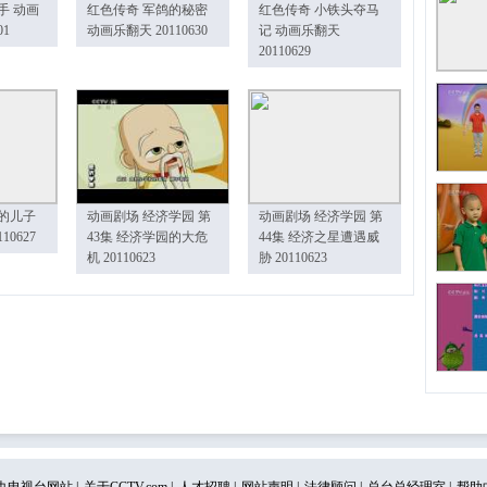
手 动画
红色传奇 军鸽的秘密
红色传奇 小铁头夺马
01
动画乐翻天 20110630
记 动画乐翻天
20110629
的儿子
动画剧场 经济学园 第
动画剧场 经济学园 第
10627
43集 经济学园的大危
44集 经济之星遭遇威
机 20110623
胁 20110623