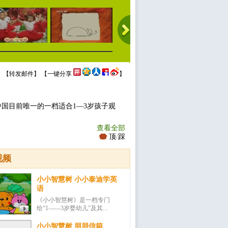
 【
转发邮件
】 【
一键分享
】
中国目前唯一的一档适合1—3岁孩子观
查看全部
顶
/
踩
视频
小小智慧树 小小泰迪学英
语
《小小智慧树》是一档专门
给“1——3岁婴幼儿”及其...
小小智慧树 朋朋信箱