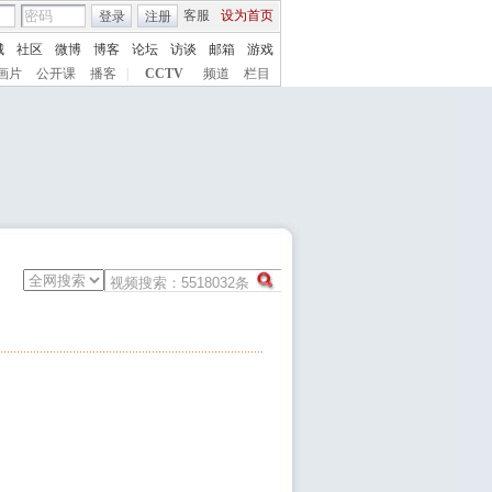
客服
设为首页
登录
注册
城
社区
微博
博客
论坛
访谈
邮箱
游戏
画片
公开课
播客
|
CCTV
频道
栏目