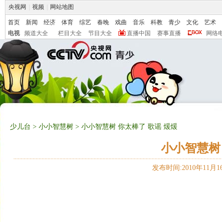
央视网
|
视频
|
网站地图
首页
新闻
经济
体育
综艺
春晚
戏曲
音乐
科教
青少
文化
艺术
电视
频道大全
栏目大全
节目大全
直播中国
赛事直播
网络
少儿台
>
小小智慧树
> 小小智慧树 你太棒了 歌谣 煖煖
小小智慧树
发布时间:2010年11月16日