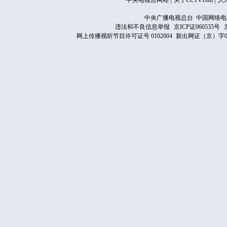
中央电视台网站
|
关于CCTV.com
|
人
中央广播电视总台 中国网络电
违法和不良信息举报
京ICP证060535号
网上传播视听节目许可证号 0102004
新出网证（京）字0