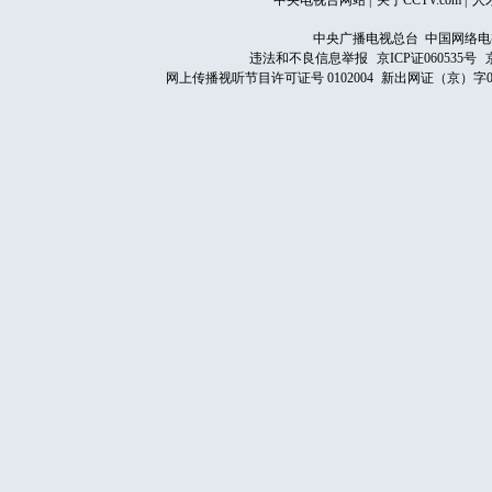
中央电视台网站
|
关于CCTV.com
|
人
中央广播电视总台 中国网络电
违法和不良信息举报
京ICP证060535号
网上传播视听节目许可证号 0102004
新出网证（京）字0