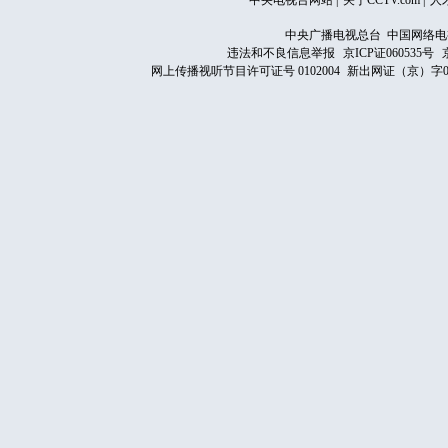
中央电视台网站
|
关于CCTV.com
|
人
中央广播电视总台 中国网络电
违法和不良信息举报
京ICP证060535号
网上传播视听节目许可证号 0102004
新出网证（京）字0