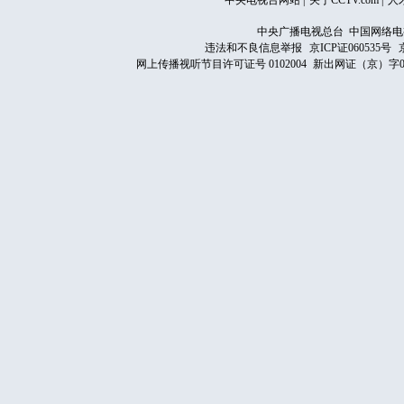
中央电视台网站
|
关于CCTV.com
|
人
中央广播电视总台 中国网络电
违法和不良信息举报
京ICP证060535号
网上传播视听节目许可证号 0102004
新出网证（京）字0