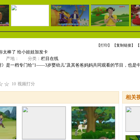
【
打印
】 【
复制链接
】 【
你太棒了 给小娃娃加发卡
产地：
分类：
栏目在线
树》是一档专门给“1——3岁婴幼儿”及其爸爸妈妈共同观看的节目，也是
10
视频打分
相关