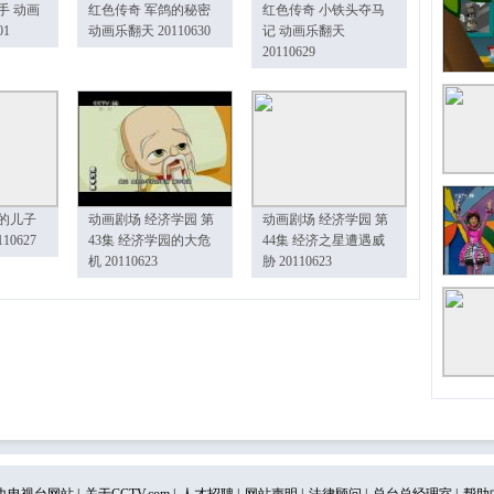
手 动画
红色传奇 军鸽的秘密
红色传奇 小铁头夺马
01
动画乐翻天 20110630
记 动画乐翻天
20110629
的儿子
动画剧场 经济学园 第
动画剧场 经济学园 第
10627
43集 经济学园的大危
44集 经济之星遭遇威
机 20110623
胁 20110623