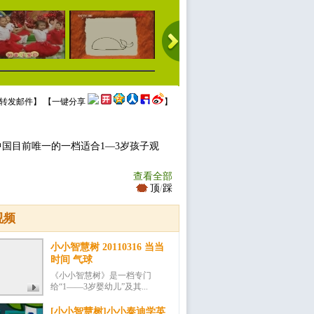
转发邮件
】 【
一键分享
】
中国目前唯一的一档适合1—3岁孩子观
查看全部
顶
/
踩
视频
小小智慧树 20110316 当当
时间 气球
《小小智慧树》是一档专门
给“1——3岁婴幼儿”及其...
[小小智慧树]小小泰迪学英