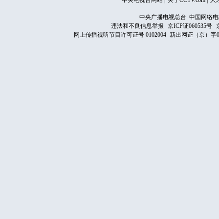
中央电视台网站
|
关于CCTV.com
|
人
中央广播电视总台 中国网络电
违法和不良信息举报
京ICP证060535号
网上传播视听节目许可证号 0102004
新出网证（京）字0