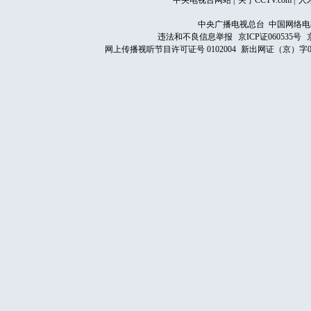
中央电视台网站
|
关于CCTV.com
|
人
中央广播电视总台 中国网络电
违法和不良信息举报
京ICP证060535号
网上传播视听节目许可证号 0102004
新出网证（京）字0