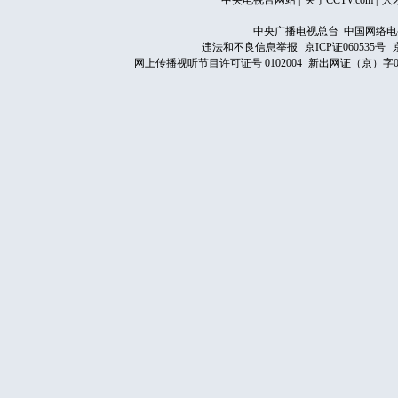
中央电视台网站
|
关于CCTV.com
|
人
中央广播电视总台 中国网络电
违法和不良信息举报
京ICP证060535号
网上传播视听节目许可证号 0102004
新出网证（京）字0