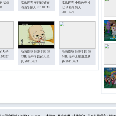
手 动画
红色传奇 军鸽的秘密
红色传奇 小铁头夺马
01
动画乐翻天 20110630
记 动画乐翻天
20110629
的儿子
动画剧场 经济学园 第
动画剧场 经济学园 第
10627
43集 经济学园的大危
44集 经济之星遭遇威
机 20110623
胁 20110623