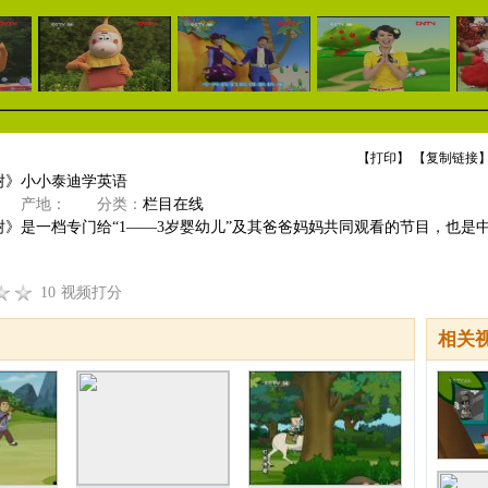
【
打印
】 【
复制链接
】
树》小小泰迪学英语
产地：
分类：
栏目在线
树》是一档专门给“1——3岁婴幼儿”及其爸爸妈妈共同观看的节目，也是
10
视频打分
相关