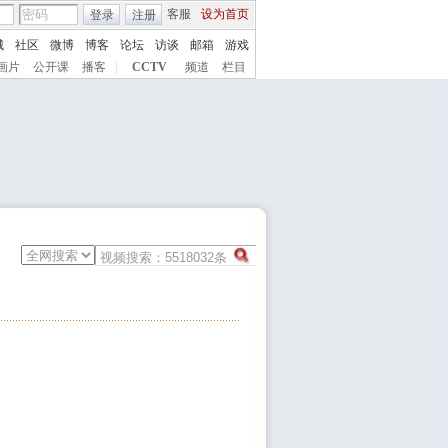
客服
设为首页
登录
注册
城
社区
微博
博客
论坛
访谈
邮箱
游戏
画片
公开课
播客
|
CCTV
频道
栏目