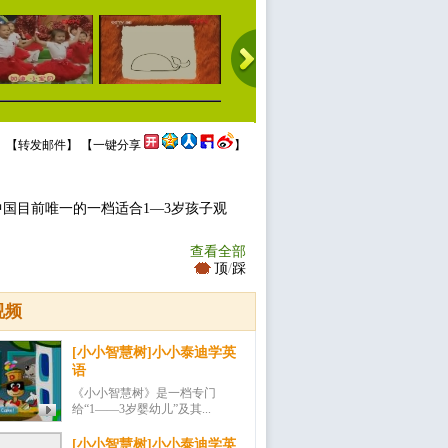
 【
转发邮件
】 【
一键分享
】
中国目前唯一的一档适合1—3岁孩子观
查看全部
顶
/
踩
视频
[小小智慧树]小小泰迪学英
语
《小小智慧树》是一档专门
给“1——3岁婴幼儿”及其...
[小小智慧树]小小泰迪学英