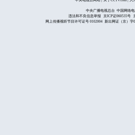
中央电视台网站
|
关于CCTV.com
|
人
中央广播电视总台 中国网络电
违法和不良信息举报
京ICP证060535号
网上传播视听节目许可证号 0102004
新出网证（京）字0