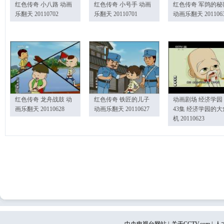
红色传奇 小八路 动画
红色传奇 小号手 动画
红色传奇 军鸽的秘
乐翻天 20110702
乐翻天 20110701
动画乐翻天 201106
红色传奇 龙舟战鼓 动
红色传奇 铁匠的儿子
动画剧场 经济学园
画乐翻天 20110628
动画乐翻天 20110627
43集 经济学园的大
机 20110623