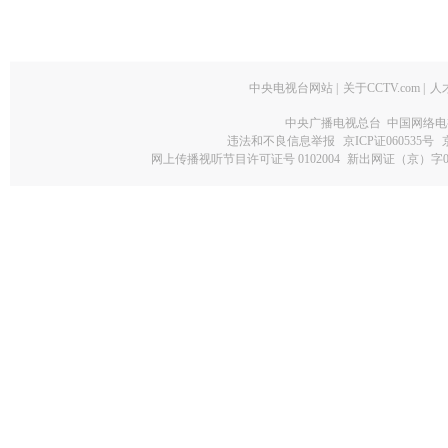
中央电视台网站
|
关于CCTV.com
|
人
中央广播电视总台 中国网络电
违法和不良信息举报
京ICP证060535号
网上传播视听节目许可证号 0102004
新出网证（京）字0