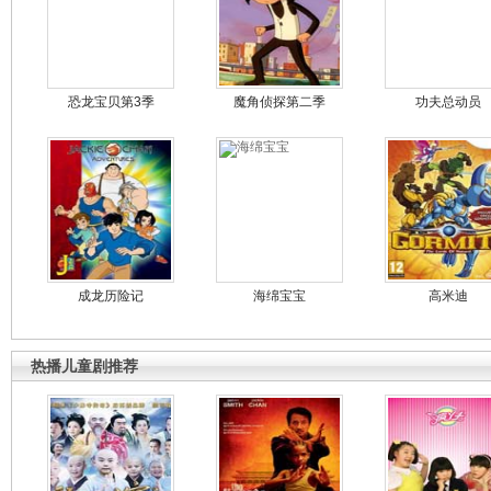
恐龙宝贝第3季
魔角侦探第二季
功夫总动员
成龙历险记
海绵宝宝
高米迪
热播儿童剧推荐