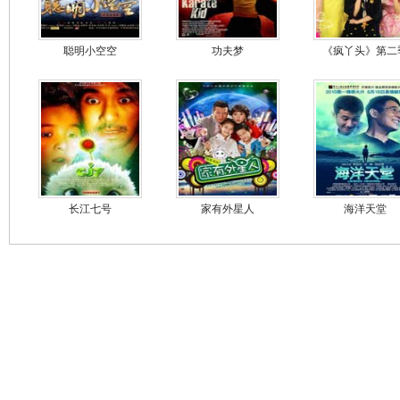
聪明小空空
功夫梦
《疯丫头》第二
长江七号
家有外星人
海洋天堂