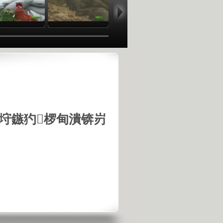
垨鏃犳椤甸潰锛岃