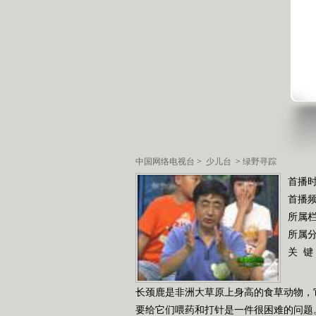
中国网络电视台
>
少儿台
>
绿野寻踪
首播时
首播
所属
所属
关 键
长颈鹿是非洲大草原上身高的食草动物，
要给它们喂药和打针是一件很困难的问题