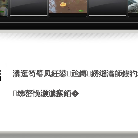
瀵逛笉璧凤紝鍙兘鏄綉缁滃師鍥犳
绋嶅悗灏濊瘯銆�