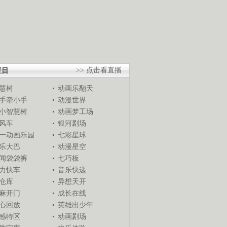
栏目
>> 点击看直播
慧树
动画乐翻天
手牵小手
动漫世界
小智慧树
动画梦工场
风车
银河剧场
一动画乐园
七彩星球
乐大巴
动漫星空
闻袋袋裤
七巧板
力快车
音乐快递
仓库
异想天开
麻开门
成长在线
心回放
英雄出少年
感特区
动画剧场