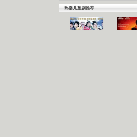
热播儿童剧推荐
聪明小空空
功夫
长江七号
家有外