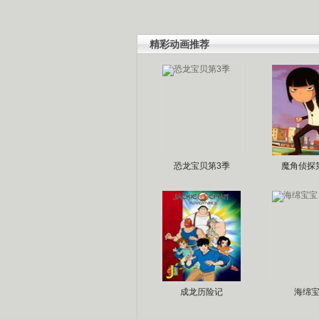
精彩动画推荐
恐龙宝贝第3季
魔角侦探
成龙历险记
海绵