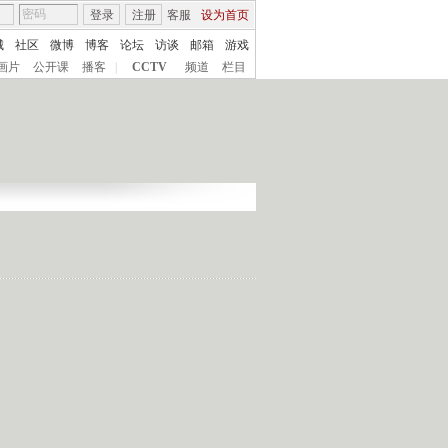
登录
注册
客服
设为首页
城
社区
微博
博客
论坛
访谈
邮箱
游戏
画片
公开课
播客
|
CCTV
频道
栏目