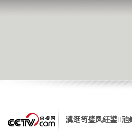
瀵逛笉璧凤紝鍙兘