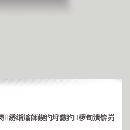
鏄綉缁滃師鍥犳垨鏃犳椤甸潰锛岃