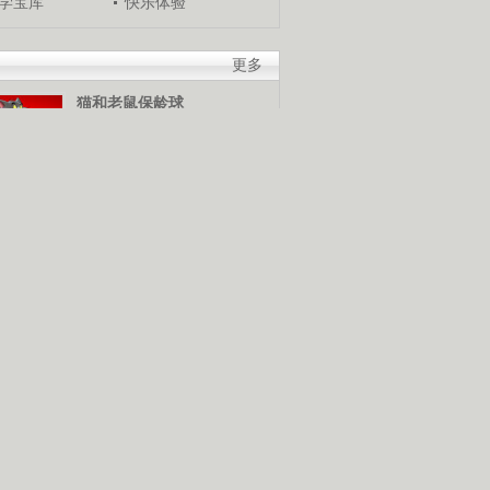
学宝库
快乐体验
更多
猫和老鼠保龄球
游戏介绍：当箭头移动到适
当位置时，使用鼠标发球，
谁是保龄球高手，快来试试
米奇冬季终极挑战
游戏介绍：使用鼠标和键盘
控制米奇，灵活越过障碍
物，赢得终极滑雪挑战赛。
猪猪侠棒棒糖挑战
游戏介绍：使用鼠标控制猪
猪侠发射抓勾抓到棒棒糖，
抓到越多分数越高。快来展
技巧吧！
摧毁鸡窝
游戏介绍：使用鼠标控制，
按照要求将鸡窝摧毁。可是
为什么要把鸡窝弄坏？因为