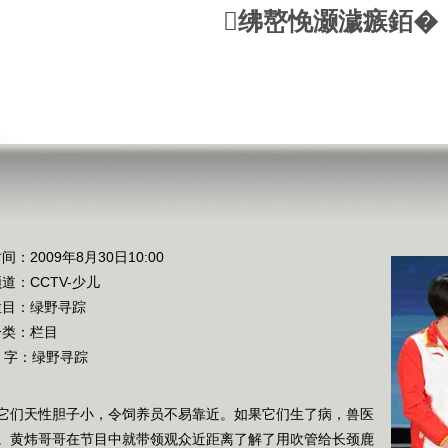
绋嶅悗灏濊瘯銆�
间：2009年8月30日10:00
频道：
CCTV-少儿
栏目：
绿野寻踪
分类：栏目
 字：
绿野寻踪
它们天性胆子小，令饲养员不易靠近。如果它们生了病，兽医
。黄炜哥哥在节目中就带领观众近距离了解了用吹管给长颈鹿