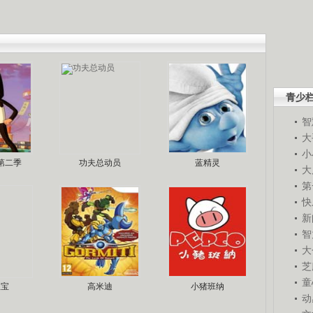
青少
智
大
小
第二季
功夫总动员
蓝精灵
大
第
快
新
智
大
芝
童
宝宝
高米迪
小猪班纳
动