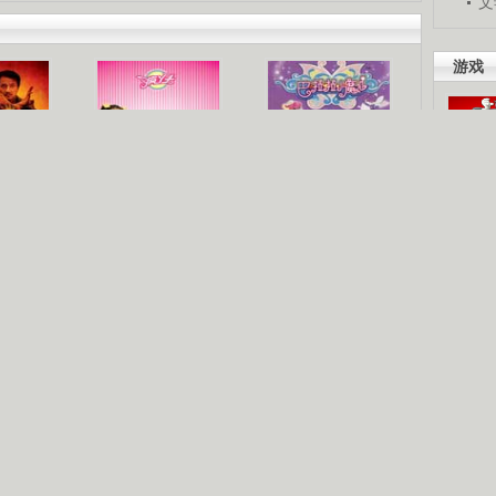
文
游戏
吧。
梦
《疯丫头》第二季
巴啦啦小魔仙
现你的
星人
海洋天堂
玩酷青春