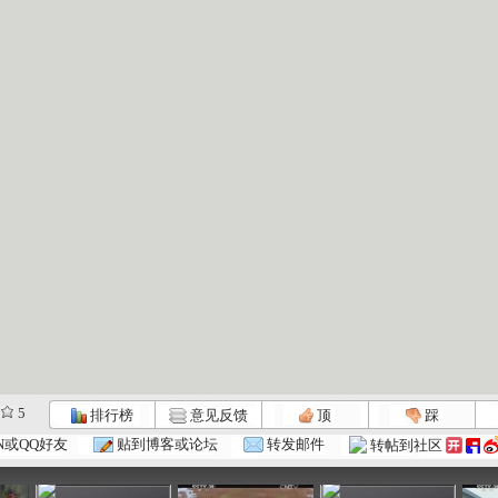
5
排行榜
意见反馈
顶
踩
《绿野寻踪...
《绿野寻踪...
《绿野寻踪...
N或QQ好友
贴到博客或论坛
转发邮件
转帖到社区
:52
35:21
35:31
35:46