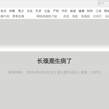
音乐
科教
青少
文化
艺术
公益
产经
汽车
旅游
健康
时尚
三农
商
直播中国
赛事直播
网络电视客户端
|
高清
电影
电视剧
纪录片
动
长颈鹿生病了
发布时间：
2010-02-10 09:22 |
进入复兴论坛
| 来源：
CNTV