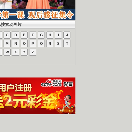
母搜索动画片
C
D
E
F
G
H
I
J
M
N
O
P
Q
R
S
T
W
X
Y
Z