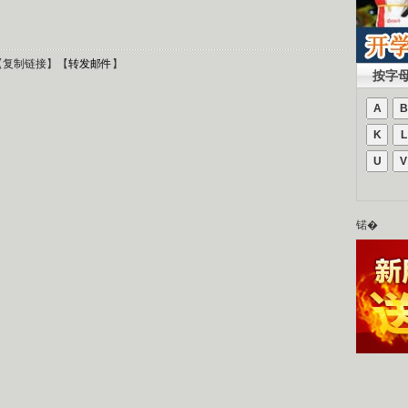
）
【
复制链接
】【
转发邮件
】
按字
A
B
K
L
U
V
锘�