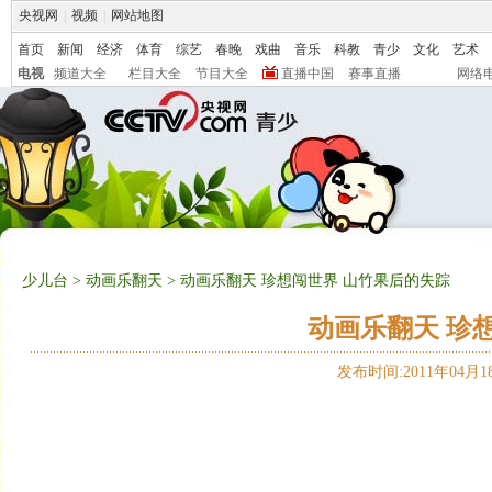
央视网
|
视频
|
网站地图
首页
新闻
经济
体育
综艺
春晚
戏曲
音乐
科教
青少
文化
艺术
电视
频道大全
栏目大全
节目大全
直播中国
赛事直播
网络
少儿台
>
动画乐翻天
> 动画乐翻天 珍想闯世界 山竹果后的失踪
动画乐翻天 珍
发布时间:2011年04月18日