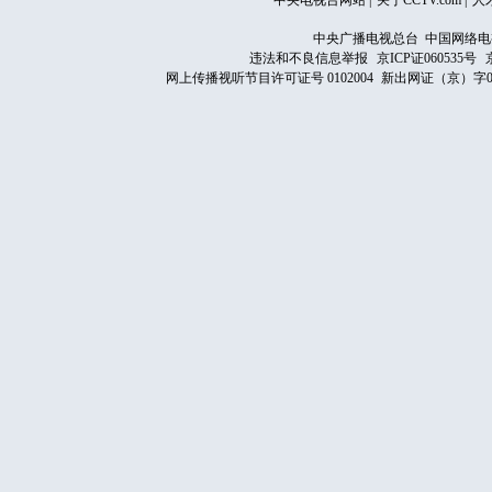
中央电视台网站
|
关于CCTV.com
|
人
中央广播电视总台 中国网络电
违法和不良信息举报
京ICP证060535号
网上传播视听节目许可证号 0102004
新出网证（京）字0