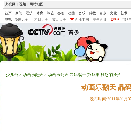
央视网
|
视频
|
网站地图
首页
新闻
经济
体育
综艺
春晚
戏曲
音乐
科教
青少
文化
艺术
电视
频道大全
栏目大全
节目大全
直播中国
赛事直播
网络
少儿台
>
动画乐翻天
> 动画乐翻天 晶码战士 第45集 狂怒的犄角
动画乐翻天 晶码
发布时间:2011年01月07日