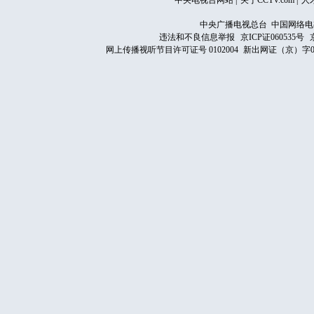
中央电视台网站
|
关于CCTV.com
|
人
中央广播电视总台 中国网络电
违法和不良信息举报
京ICP证060535号
网上传播视听节目许可证号 0102004
新出网证（京）字0