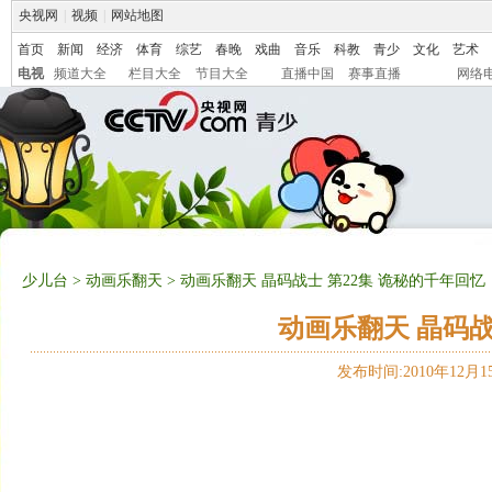
央视网
|
视频
|
网站地图
首页
新闻
经济
体育
综艺
春晚
戏曲
音乐
科教
青少
文化
艺术
电视
频道大全
栏目大全
节目大全
直播中国
赛事直播
网络
少儿台
>
动画乐翻天
> 动画乐翻天 晶码战士 第22集 诡秘的千年回忆
动画乐翻天 晶码战
发布时间:2010年12月15日