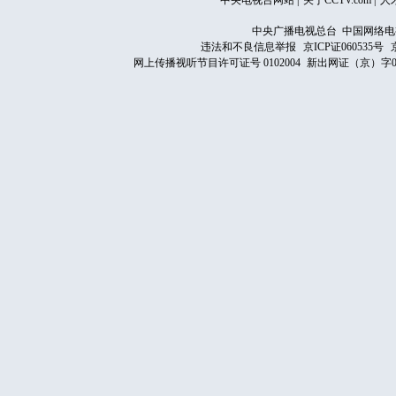
中央电视台网站
|
关于CCTV.com
|
人
中央广播电视总台 中国网络电
违法和不良信息举报
京ICP证060535号
网上传播视听节目许可证号 0102004
新出网证（京）字0