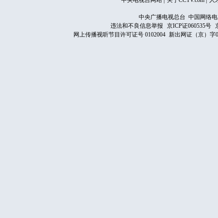
中央电视台网站
|
关于CCTV.com
|
人
中央广播电视总台 中国网络电
违法和不良信息举报
京ICP证060535号
网上传播视听节目许可证号 0102004
新出网证（京）字0