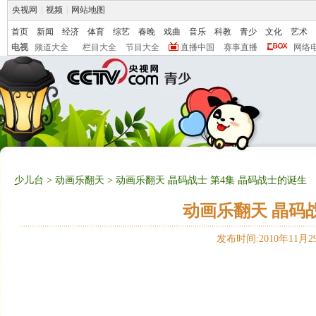
央视网
|
视频
|
网站地图
首页
新闻
经济
体育
综艺
春晚
戏曲
音乐
科教
青少
文化
艺术
电视
频道大全
栏目大全
节目大全
直播中国
赛事直播
网络
少儿台
>
动画乐翻天
> 动画乐翻天 晶码战士 第4集 晶码战士的诞生
动画乐翻天 晶码战
发布时间:2010年11月29日