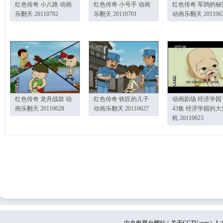
红色传奇 小八路 动画
红色传奇 小号手 动画
红色传奇 军鸽的秘
乐翻天 20110702
乐翻天 20110701
动画乐翻天 201106
红色传奇 龙舟战鼓 动
红色传奇 铁匠的儿子
动画剧场 经济学园
画乐翻天 20110628
动画乐翻天 20110627
43集 经济学园的大
机 20110623