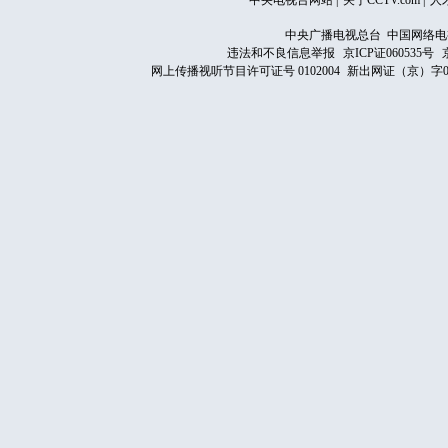
中央电视台网站
|
关于CCTV.com
|
人
中央广播电视总台 中国网络电
违法和不良信息举报
京ICP证060535号
网上传播视听节目许可证号 0102004
新出网证（京）字0