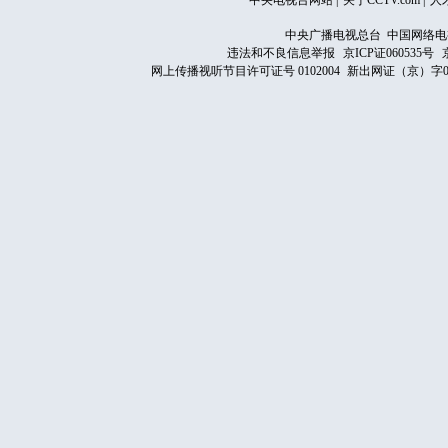
中央电视台网站
|
关于CCTV.com
|
人
中央广播电视总台 中国网络电
违法和不良信息举报
京ICP证060535号
网上传播视听节目许可证号 0102004
新出网证（京）字0