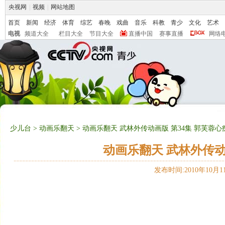
央视网
|
视频
|
网站地图
首页
新闻
经济
体育
综艺
春晚
戏曲
音乐
科教
青少
文化
艺术
电视
频道大全
栏目大全
节目大全
直播中国
赛事直播
网络
少儿台
>
动画乐翻天
> 动画乐翻天 武林外传动画版 第34集 郭芙蓉
动画乐翻天 武林外传动
发布时间:2010年10月11日