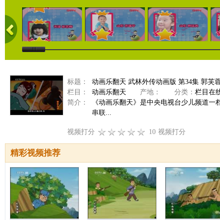
标题：
动画乐翻天 武林外传动画版 第34集 郭芙
栏目：
动画乐翻天
产地：
分类：
栏目在
简介：
《动画乐翻天》是中央电视台少儿频道一
串联...
视频打分
10
视频打分
精彩视频推荐