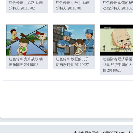
红色传奇 小八路 动画
红色传奇 小号手 动画
红色传奇 军鸽的秘
乐翻天 20110702
乐翻天 20110701
动画乐翻天 201106
红色传奇 龙舟战鼓 动
红色传奇 铁匠的儿子
动画剧场 经济学园
画乐翻天 20110628
动画乐翻天 20110627
43集 经济学园的大
机 20110623