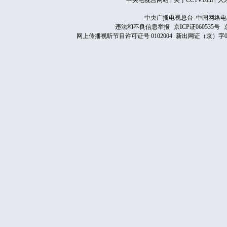
中央电视台网站
|
关于CCTV.com
|
人
中央广播电视总台 中国网络电
违法和不良信息举报
京ICP证060535号
网上传播视听节目许可证号 0102004
新出网证（京）字0