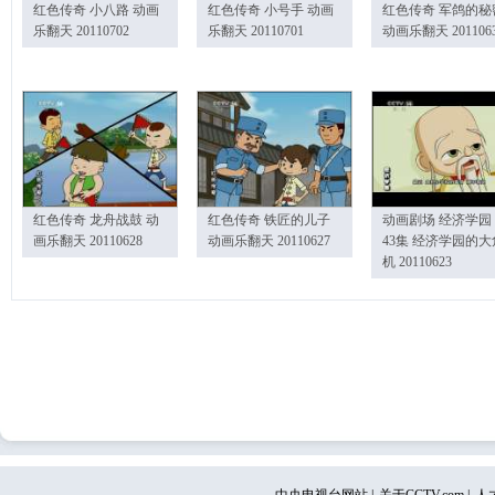
红色传奇 小八路 动画
红色传奇 小号手 动画
红色传奇 军鸽的秘
乐翻天 20110702
乐翻天 20110701
动画乐翻天 201106
红色传奇 龙舟战鼓 动
红色传奇 铁匠的儿子
动画剧场 经济学园
画乐翻天 20110628
动画乐翻天 20110627
43集 经济学园的大
机 20110623