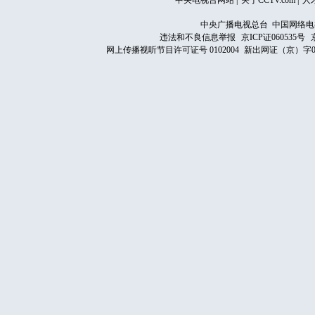
中央电视台网站
|
关于CCTV.com
|
人
中央广播电视总台 中国网络电
违法和不良信息举报
京ICP证060535号
网上传播视听节目许可证号 0102004
新出网证（京）字0